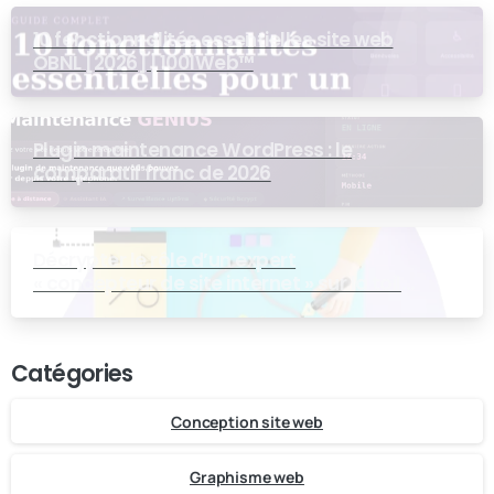
10 fonctionnalités essentielles site web
OBNL [2026] | 1001Web™
Plugin maintenance WordPress : le
comparatif franc de 2026
Décrypter le rôle d’un expert
« concepteur de site internet » sur la toile
numérique
Catégories
Conception site web
Graphisme web