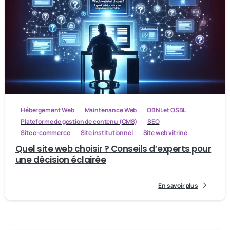
Hébergement Web
Maintenance Web
OBNL et OSBL
Plateforme de gestion de contenu (CMS)
SEO
Site e-commerce
Site institutionnel
Site web vitrine
Quel site web choisir ? Conseils d’experts pour
une décision éclairée
En savoir plus