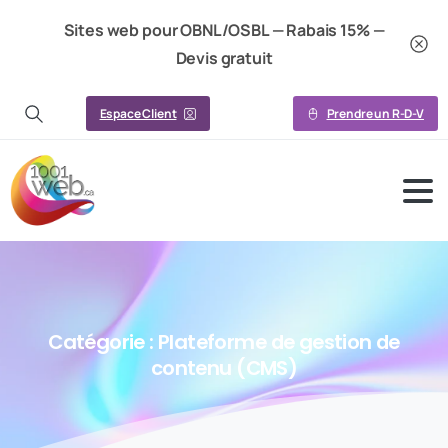
Sites web pour OBNL/OSBL — Rabais 15% —
Devis gratuit
Espace Client
Prendre un R-D-V
Catégorie :
Plateforme
de
gestion
de
contenu
(CMS)