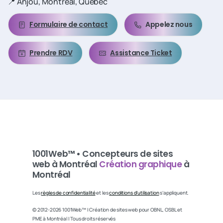
📍 Anjou, Montréal, Québec
Formulaire de contact
Appelez nous
Prendre RDV
Assistance Ticket
1001Web™ • Concepteurs de sites
web à Montréal
Création graphique
à
Montréal
Les
règles de confidentialité
et les
conditions d’utilisation
s’appliquent.
© 2012-2026 1001Web™ | Création de sites web pour OBNL, OSBL et
PME à Montréal | Tous droits réservés